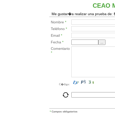
CEAO 
Me gustar�a realizar una prueba de:
Nombre
*
Teléfono
*
Email
*
Fecha
*
Comentario
*
C�digo:
*
Campos obligatorios