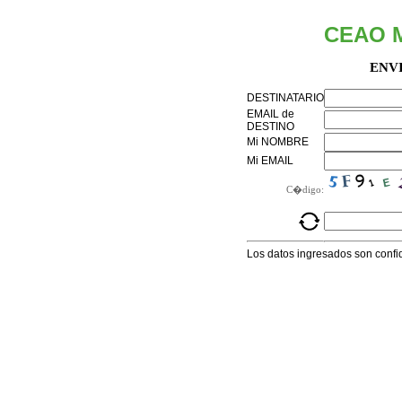
CEAO 
ENV
DESTINATARIO
EMAIL de
DESTINO
Mi NOMBRE
Mi EMAIL
C�digo:
Los datos ingresados son confi