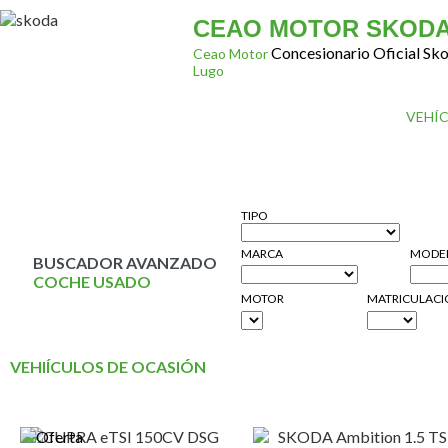
CEAO MOTOR SKOD
Concesionario Oficial Sk
Ceao Motor
Lugo
INICIO
CONÓCENOS
GAMA SKODA
VEHÍ
CONTACTO
TIPO
MARCA
MODE
BUSCADOR AVANZADO
COCHE USADO
MOTOR
MATRICULAC
VEHIÍCULOS DE OCASIÓN
Vehículos de ocasión y segun