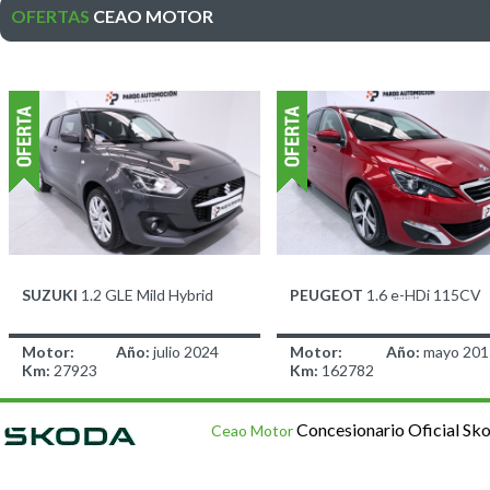
OFERTAS
CEAO MOTOR
SUZUKI
1.2 GLE Mild Hybrid
PEUGEOT
1.6 e-HDi 115CV
Motor:
Año:
julio 2024
Motor:
Año:
mayo 201
Km:
27923
Km:
162782
14.900,00 €
7.900,00 €
antes 14.900,00
antes 7.900,00 
Concesionario Oficial Sk
€
Ceao Motor