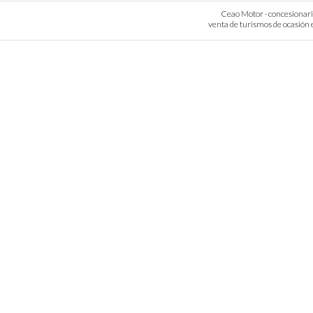
Ceao Motor · concesionario 
venta de turismos de ocasión e