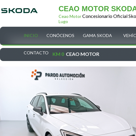
CEAO MOTOR SKOD
Concesionario Oficial Sk
Ceao Motor
Lugo
INICIO
CONÓCENOS
GAMA SKODA
VEHÍ
CONTACTO
KM 0
CEAO MOTOR