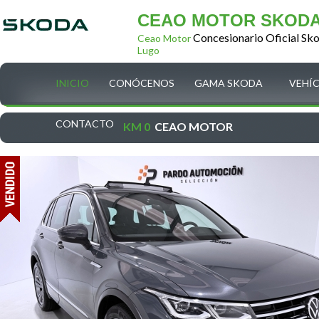
CEAO MOTOR SKOD
Concesionario Oficial Sk
Ceao Motor
Lugo
INICIO
CONÓCENOS
GAMA SKODA
VEHÍ
CONTACTO
KM 0
CEAO MOTOR