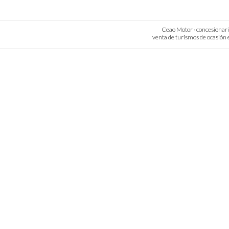
Ceao Motor · concesionario 
venta de turismos de ocasión e