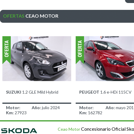
OFERTAS
CEAO MOTOR
SUZUKI
1.2 GLE Mild Hybrid
PEUGEOT
1.6 e-HDi 115CV
Motor:
Año:
julio 2024
Motor:
Año:
mayo 201
Km:
27923
Km:
162782
14.900,00 €
7.900,00 €
antes 14.900,00
antes 7.900,00 
Concesionario Oficial Sk
€
Ceao Motor