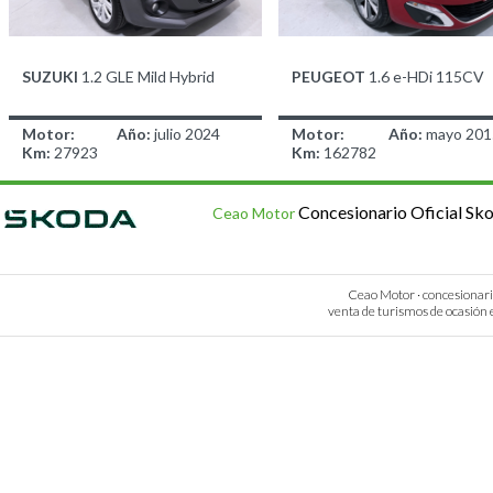
SUZUKI
1.2 GLE Mild Hybrid
PEUGEOT
1.6 e-HDi 115CV
Motor:
Año:
julio 2024
Motor:
Año:
mayo 201
Km:
27923
Km:
162782
14.900,00 €
7.900,00 €
antes 14.900,00
antes 7.900,00 
Concesionario Oficial Sk
€
Ceao Motor
Ceao Motor · concesionario 
venta de turismos de ocasión e