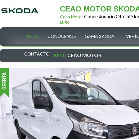
CEAO MOTOR SKOD
Concesionario Oficial Sk
Ceao Motor
Lugo
INICIO
CONÓCENOS
GAMA SKODA
VEHÍ
CONTACTO
KM 0
CEAO MOTOR