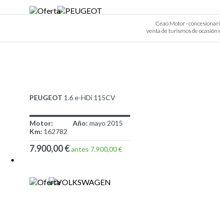
Ceao Motor · concesionario 
venta de turismos de ocasión e
PEUGEOT
1.6 e-HDi 115CV
Motor:
Año:
mayo 2015
Km:
162782
7.900,00 €
antes 7.900,00 €