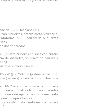
cación JATO: mediano M1)
con 5 puertas, batalla corta, volante al
plataforma: MQB, carrocería & puertas
ertas
do dos ventilados
c ) , cuatro cilindros en línea con cuatro
0 mm de diámetro, 95,5 mm de carrera y
0 16,0
stible primario: diesel
 85 kW @ 2.750 rpm (potencia max) 300
pm (par max) potencia con combustible
ipo McPherson o similar con barra
te muelle helicoidal con ruedas
 trasera de eje de torsión y mediante
as semi-independientes
 con cambio totalmente manual de seis