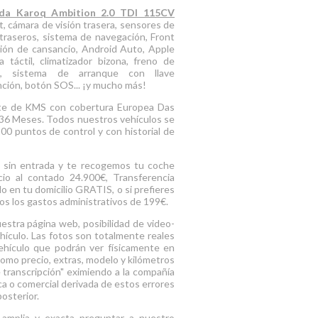
da Karoq Ambition 2.0 TDI 115CV
t, cámara de visión trasera, sensores de
traseros, sistema de navegación, Front
ción de cansancio, Android Auto, Apple
la táctil, climatizador bizona, freno de
co, sistema de arranque con llave
unción, botón SOS... ¡y mucho más!
ite de KMS con cobertura Europea Das
 36 Meses. Todos nuestros vehículos se
00 puntos de control y con historial de
.
% sin entrada y te recogemos tu coche
io al contado 24.900€, Transferencia
o en tu domicilio GRATIS, o si prefieres
mos los gastos administrativos de 199€.
uestra página web, posibilidad de video-
vehículo. Las fotos son totalmente reales
ehículo que podrán ver físicamente en
como precio, extras, modelo y kilómetros
e transcripción" eximiendo a la compañía
ca o comercial derivada de estos errores
osterior.
 amplia y exacta preguntar a nuestro