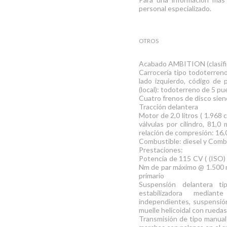
personal especializado.
OTROS
Acabado AMBITION (clasifi
Carrocería tipo todoterreno 
lado izquierdo, código de 
(local): todoterreno de 5 pu
Cuatro frenos de disco sien
Tracción delantera
Motor de 2,0 litros ( 1.968 c
válvulas por cilindro, 81,
relación de compresión: 16,
Combustible: diesel y Combu
Prestaciones:
Potencia de 115 CV ( (ISO)
Nm de par máximo @ 1.500 r
primario
Suspensión delantera t
estabilizadora median
independientes, suspensión
muelle helicoidal con rued
Transmisión de tipo manual