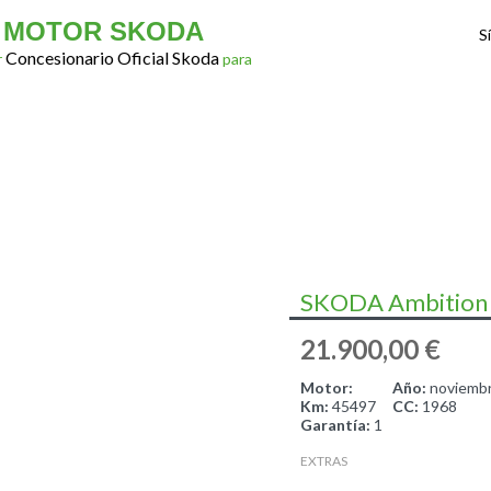
 MOTOR SKODA
S
Concesionario Oficial Skoda
r
para
GAMA SKODA
VEHÍCULOS DE OCASIÓN
POSTVENTA
 MOTOR
SKODA Ambition 
21.900,00 €
Motor:
Año:
noviemb
Km:
45497
CC:
1968
Garantía:
1
EXTRAS