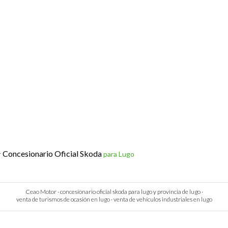
Concesionario Oficial Skoda
r
para Lugo
Ceao Motor · concesionario oficial skoda para lugo y provincia de lugo ·
venta de turismos de ocasión en lugo · venta de vehículos industriales en lugo