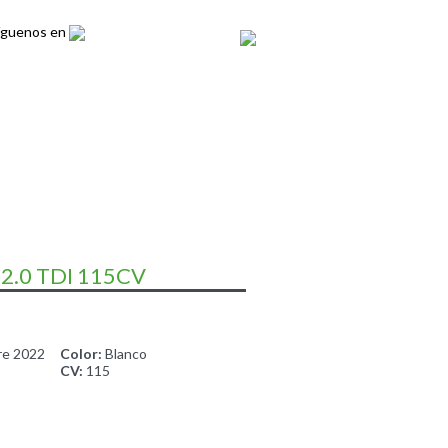
íguenos en
GALERÍA
2.0 TDI 115CV
re 2022
Color:
Blanco
CV:
115