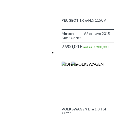
PEUGEOT
1.6 e-HDi 115CV
Motor:
Año:
mayo 2015
Km:
162782
7.900,00 €
antes 7.900,00 €
VOLKSWAGEN
Life 1.0 TSI
95CV