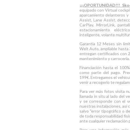
¡¡¡OPORTUNIDAD!!! Sko
equipado con Virtual cockpi
aparcamiento delanteros y 
Assist, Lane Assist, detec
CarPlay, MirrorLink, pantal
estacionamiento eléctri
inteligente, volante multif
Garantía 12 Meses sin lím
Welt Auto, ampliable hasta
entregan certificados con 2
mantenimiento y carrocería
Financiación hasta el 100
como parte del pago. Prec
199€. Entregamos el vehícul
venir a recogerlo te regala
Para ver más fotos visita n
llamada in situ al lado del 
y se corresponde con el v
nuestras instalaciones, así 
salvo "error tipográfico o d
de toda responsabilidad físi
ante cualquier reclamación p
Para una información más