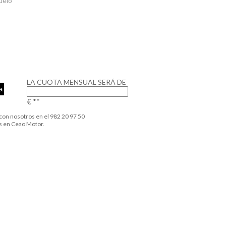
uelo
LA CUOTA MENSUAL SERÁ DE
€ **
con nosotros en el 982 20 97 50
s en Ceao Motor.