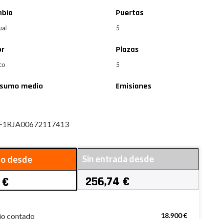
bio
Puertas
ual
5
or
Plazas
co
5
sumo medio
Emisiones
F1RJA00672117413
Sin entrada desde
do desde
256,74 €
 €
io contado
18.900 €