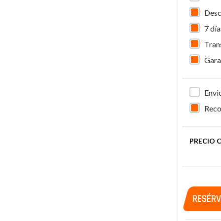
Desc
7 dí
Tran
Gara
Envi
Reco
PRECIO 
RESÉRV