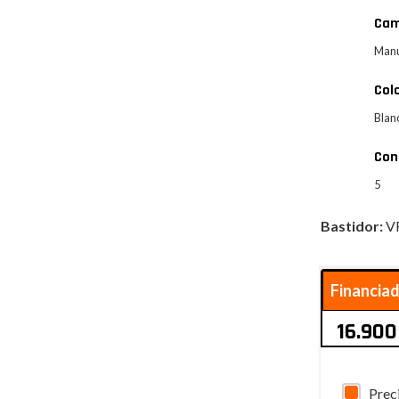
Cam
Man
Col
Blan
Con
5
Bastidor:
V
Financia
16.900
Prec