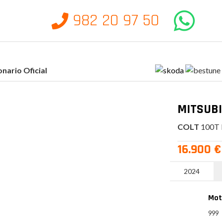
982 20 97 50
nario Oficial
MITSUBI
COLT
100T 
16.900 €
2024
Mot
999