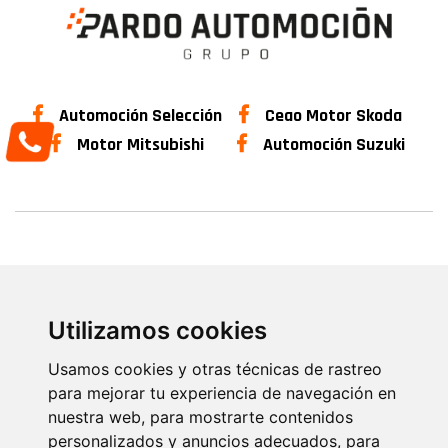
Automoción Selección
Ceao Motor Skoda
Motor Mitsubishi
Automoción Suzuki
Concesionario Oficial Skoda en Lugo
|
Concesionario Oficial
Suzuki en Lugo
|
Concesionario Oficial Mitsubishi en Lugo
|
Concesionario Oficial Isuzu en Lugo
Utilizamos cookies
@ 2021 PARDO AUTOMOCIÓN
|
Aviso Legal
|
Usamos cookies y otras técnicas de rastreo
Política de Privacidad
|
Política de Cookies
|
Contacto
para mejorar tu experiencia de navegación en
nuestra web, para mostrarte contenidos
personalizados y anuncios adecuados, para