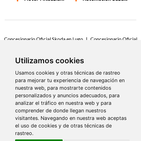
Concesionario Oficial Skoda en Lugo
|
Concesionario Oficial
Suzuki en Lugo
|
Concesionario Oficial Mitsubishi en Lugo
|
Concesionario Oficial Isuzu en Lugo
Utilizamos cookies
@ 2021 PARDO AUTOMOCIÓN
|
Aviso Legal
|
Usamos cookies y otras técnicas de rastreo
Política de Privacidad
|
Política de Cookies
|
Contacto
para mejorar tu experiencia de navegación en
nuestra web, para mostrarte contenidos
personalizados y anuncios adecuados, para
Prodesin.com
analizar el tráfico en nuestra web y para
comprender de donde llegan nuestros
visitantes. Navegando en nuestra web aceptas
el uso de cookies y de otras técnicas de
rastreo.