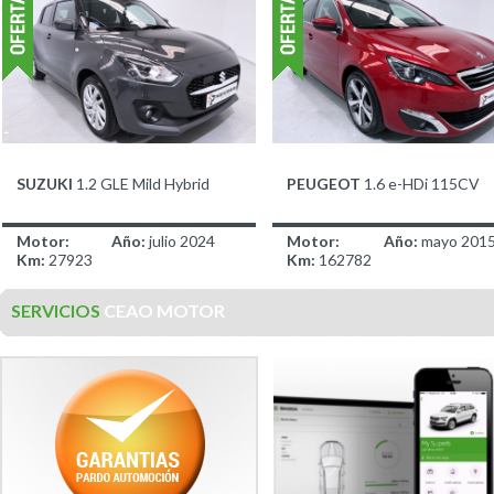
SUZUKI
1.2 GLE Mild Hybrid
PEUGEOT
1.6 e-HDi 115CV
Motor:
Año:
julio 2024
Motor:
Año:
mayo 201
Km:
27923
Km:
162782
14.900,00 €
7.900,00 €
antes 14.900,00
antes 7.900,00 
SERVICIOS
CEAO MOTOR
€