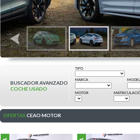
TIPO
MARCA
MODE
BUSCADOR AVANZADO
COCHE USADO
MOTOR
MATRICULACI
OFERTAS
CEAO MOTOR