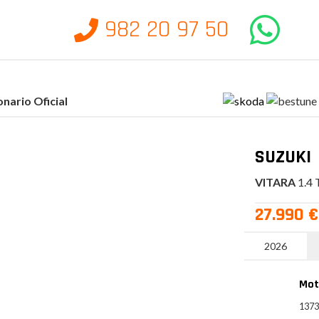
982 20 97 50
nario Oficial
SUZUKI
VITARA
1.4 
27.990 €
2026
Mot
137