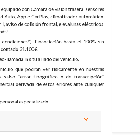
equipado con Cámara de visión trasera, sensores
id Auto, Apple CarPlay, climatizador automático,
l, aviso de colisión frontal, elevalunas eléctricos,
 más!
ondiciones*). Financiación hasta el 100% sin
l contado 31.100€.
o-llamada in situ al lado del vehículo.
hículo que podrán ver físicamente en nuestras
s salvo "error tipográfico o de transcripción"
ercial derivada de estos errores ante cualquier
personal especializado.