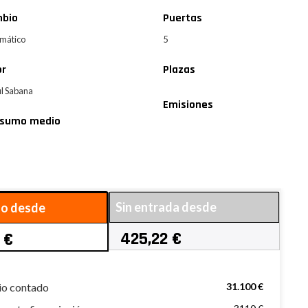
bio
Puertas
mático
5
or
Plazas
il Sabana
Emisiones
sumo medio
Sin entrada desde
do desde
425,22 €
 €
io contado
31.100 €