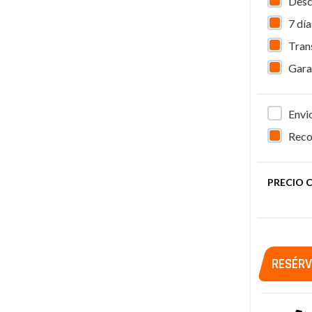
Desc
7 dí
Tran
Gara
Envi
Reco
PRECIO 
RESÉRV