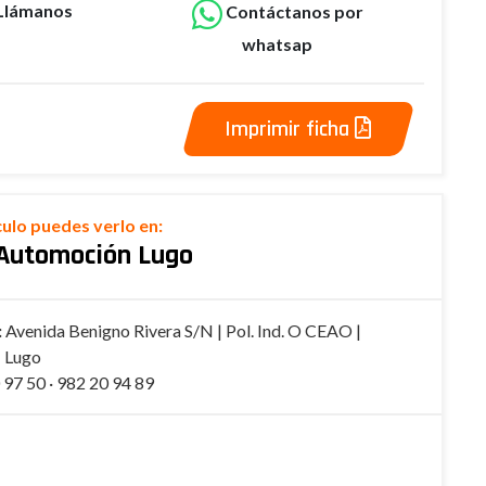
Llámanos
Contáctanos por
whatsap
Imprimir ficha
culo puedes verlo en:
Automoción Lugo
:
Avenida Benigno Rivera S/N | Pol. Ind. O CEAO |
 Lugo
97 50 · 982 20 94 89