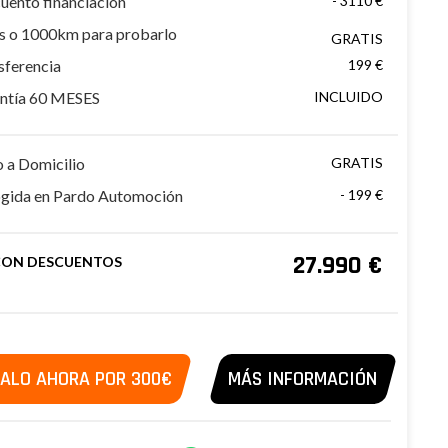
uento financiación
- 3110 €
as o 1000km para probarlo
GRATIS
sferencia
199 €
ntía 60 MESES
INCLUIDO
o a Domicilio
GRATIS
gida en Pardo Automoción
- 199 €
27.990 €
CON DESCUENTOS
ALO AHORA POR 300€
MÁS INFORMACIÓN