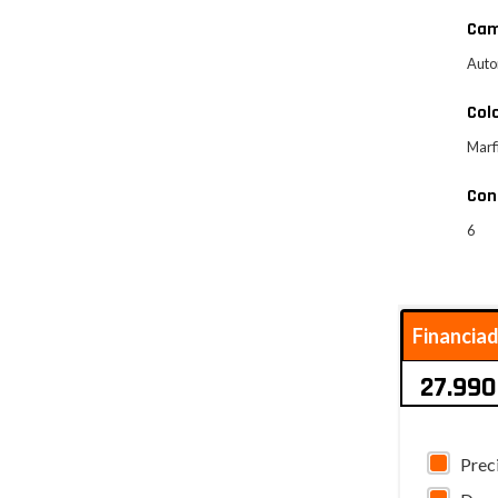
Cam
Auto
Col
Marf
Con
6
Financia
27.990
Prec