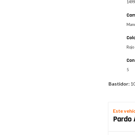
149
Cam
Man
Col
Rojo
Con
5
Bastidor:
1
Este vehí
Pardo 