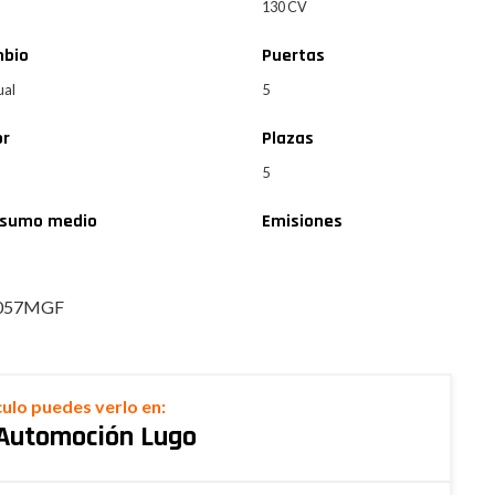
9
130 CV
bio
Puertas
ual
5
or
Plazas
5
sumo medio
Emisiones
057MGF
culo puedes verlo en:
Automoción Lugo